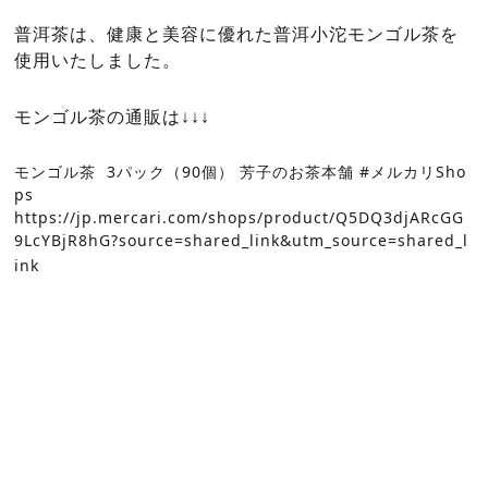
普洱茶は、健康と美容に優れた普洱小沱モンゴル茶を
使用いたしました。
モンゴル茶の通販は↓↓↓
モンゴル茶 3パック（90個） 芳子のお茶本舗 #メルカリSho
ps
https://jp.mercari.com/shops/product/Q5DQ3djARcGG
9LcYBjR8hG?source=shared_link&utm_source=shared_l
ink