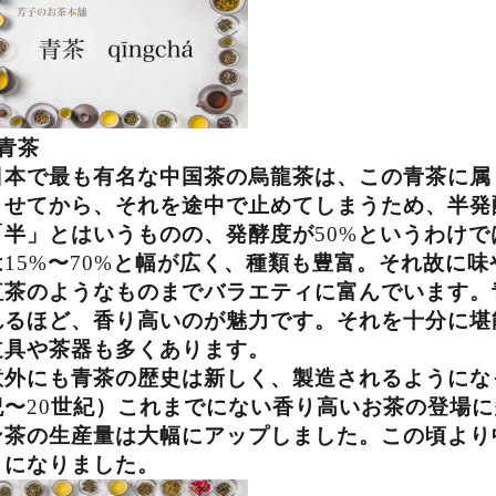
青茶
日本で最も有名な中国茶の烏龍茶は、この青茶に属
ませてから、それを途中で止めてしまうため、半発
「半」とはいうものの、発酵度が
50%
というわけで
は
15%
〜
70%
と幅が広く、種類も豊富。それ故に味
紅茶のようなものまでバラエティに富んでいます。
れるほど、香り高いのが魅力です。それを十分に堪
道具や茶器も多くあります。
意外にも青茶の歴史は新しく、製造されるようにな
紀〜
20
世紀）これまでにない香り高いお茶の登場に
ン茶の生産量は大幅にアップしました。この頃より
うになりました。