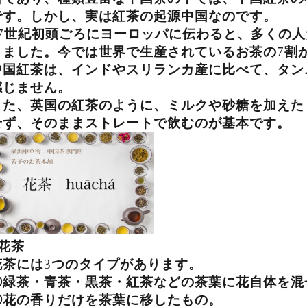
です。しかし、実は紅茶の起源中国なのです。
7
世紀初頭ごろにヨーロッパに伝わると、多くの人
りました。今では世界で生産されているお茶の
7
割
中国紅茶は、インドやスリランカ産に比べて、タン
感じません。
また、英国の紅茶のように、ミルクや砂糖を加えた
せず、そのままストレートで飲むのが基本です。
花茶
花茶には
3
つのタイプがあります。
①緑茶・青茶・黒茶・紅茶などの茶葉に花自体を混
②花の香りだけを茶葉に移したもの。