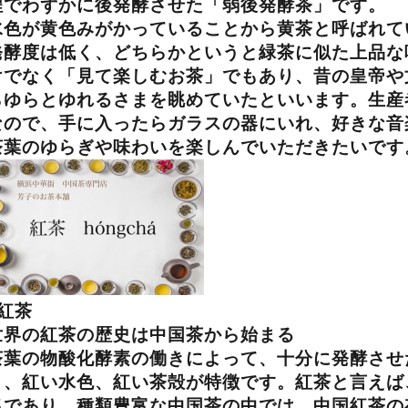
程でわずかに後発酵させた「弱後発酵茶」です。
水色が黄色みがかっていることから黄茶と呼ばれて
発酵度は低く、どちらかというと緑茶に似た上品な
けでなく「見て楽しむお茶」でもあり、昔の皇帝や
らゆらとゆれるさまを眺めていたといいます。生産
なので、手に入ったらガラスの器にいれ、好きな音
茶葉のゆらぎや味わいを楽しんでいただきたいです
紅茶
世界の紅茶の歴史は中国茶から始まる
茶葉の物酸化酵素の働きによって、十分に発酵させ
り、紅い水色、紅い茶殻が特徴です。紅茶と言えば
名であり、種類豊富な中国茶の中では、中国紅茶の