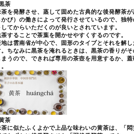
黒茶
緑茶を発酵させ、蒸して固めた古典的な後発酵茶が
じかび）の働きによって発行させているので、独特
を
してからいただくのが良いとされています。
洗茶することで茶葉を開かせやすくするのです。
産地は雲南省が中心で、固形のタイプとそれを解し
す。ちなみに黒茶を淹れるときは、黒茶の香りがそ
しまうので、できれば専用の茶壺を用意するか、蓋
う。
黄茶
緑茶に似たふくよかで上品な味わいの黄茶は、「悶