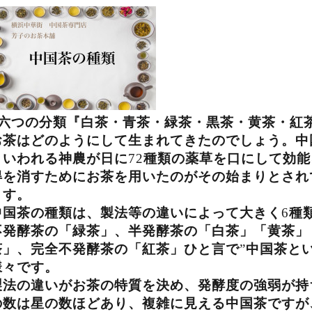
六つの分類『白茶・青茶・緑茶・黒茶・黄茶・紅
お茶はどのようにして生まれてきたのでしょう。中
といわれる神農が日に
72
種類の薬草を口にして効能
得を消すためにお茶を用いたのがその始まりとされ
ます。
中国茶の種類は、製法等の違いによって大きく
6
種
不発酵茶の「緑茶」、半発酵茶の「白茶」「黄茶」
茶」、完全不発酵茶の「紅茶」ひと言で
”
中国茶と
様々です。
製法の違いがお茶の特質を決め、発酵度の強弱が持
の数は星の数ほどあり、複雑に見える中国茶ですが