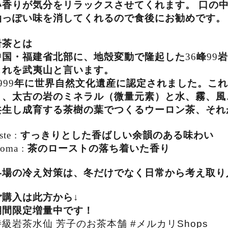
い香りが気分をリラックスさせてくれます。
口の
油っぽい味を消してくれるので食後にお勧めです。
岩茶とは
中国・福建省北部に、地殻変動で隆起した
36
峰
99
岩
これを武夷山と言います。
999
年に世界自然文化遺産に認定されました。これ
り、太古の岩のミネラル（微量元素）と水、霧、風
共生し成育する茶樹の葉でつくるウーロン茶、それ
ste :
すっきりとした香ばしい余韻のある味わい
roma :
茶のローストの落ち着いた香り
冬場の冷え対策は、冬だけでなく日常から考え取り
ご購入は此方から↓
期間限定増量中です！
特級岩茶水仙 芳子のお茶本舗 #メルカリShops