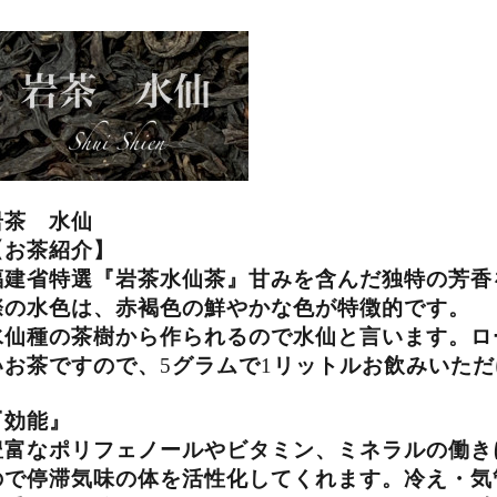
岩茶 水仙
【お茶紹介】
福建省特選『岩茶水仙茶』甘みを含んだ独特の芳香
際の水色は、赤褐色の鮮やかな色が特徴的です。
水仙種の茶樹から作られるので水仙と言います。ロ
いお茶ですので、
5
グラムで
1
リットルお飲みいただ
『効能』
豊富なポリフェノールやビタミン、ミネラルの働き
ので停滞気味の体を活性化してくれます。冷え・気