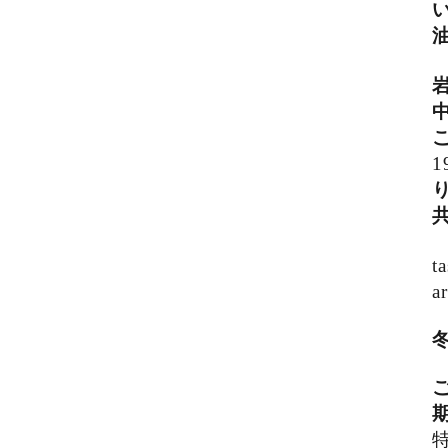
1
ta
a